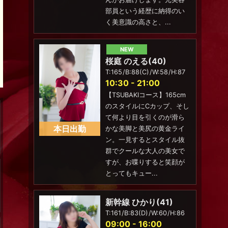
部員という経歴に納得のい
く美意識の高さと、...
NEW
桜庭 のえる
40
165
88(C)
58
87
10:30 - 21:00
【TSUBAKIコース】165cm
のスタイルにCカップ、そし
て何より目を引くのが滑ら
本日出勤
かな美脚と美尻の黄金ライ
ン。一見するとスタイル抜
群でクールな大人の美女で
すが、お喋りすると笑顔が
とってもキュー...
新幹線 ひかり
41
161
83(D)
60
86
09:00 - 16:00