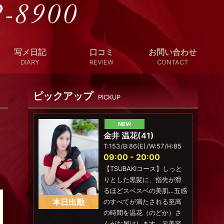
写メ日記
口コミ
お問い合わせ
DIARY
REVIEW
CONTACT
ピックアップ
PICKUP
。
NEW
金井 温花
41
153
86(E)
57
85
09:00 - 20:00
【TSUBAKIコース】しっと
りとした黒髪に、指先が滑
るほどスベスベの美肌…五感
本日出勤
のすべてが満たされる至高
の時間を温花（のどか）さ
んがお届けします。元美容